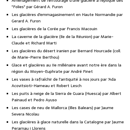
Aménagement de l'entourage d'une glacière à l'époque des
"Folies" par Gérard A. Furon
Les glacières d'emmagasinement en Haute Normandie par
Gerard A. Furon
Les glacières de la Corée par Francis Macouin
La caverne de la glacière (Ile de la Réunion) par Marie-
Claude et Richard Marti
Les glacières du désert iranien par Bernard Hourcade (coll.
de Marie-Pierre Berthou)
Glace et glacières au IIe millénaire avant notre ère dans la
région du Moyen-Euphrate par André Finet
Les vases à rafraîchir de l'antiquité à nos jours par 'Ada
Acovitsioti-Hameau et Robert Lesch
Les puits à neige de la Sierra de Guara (Huesca) par Albert
Painaud et Pedro Ayuso
Les cases de neu de Mallorca (Illes Balears) par Jaume
Severa Nicolau
Les glacières à glace naturelle dans la Catalogne par Jaume
Perarnau i Llorens