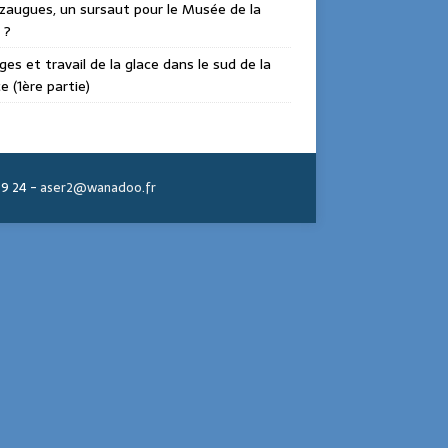
augues, un sursaut pour le Musée de la
 ?
ges et travail de la glace dans le sud de la
e (1ère partie)
39 24 -
aser2@wanadoo.fr